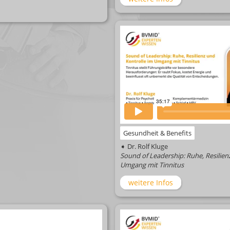
Gesundheit & Benefits
➧ Dr. Rolf Kluge
Sound of Leadership: Ruhe, Resilien
Umgang mit Tinnitus
weitere Infos