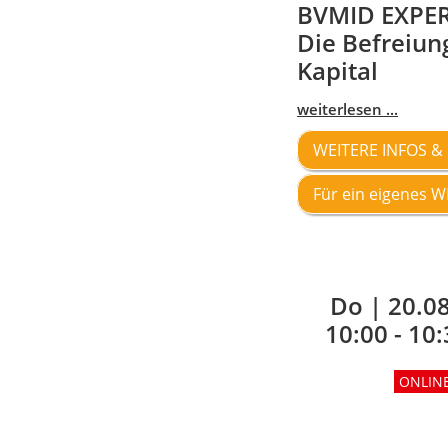
BVMID EXPER
Die Befreiung
Kapital
weiterlesen ...
WEITERE INFOS 
Für ein eigenes 
Do |
20.0
10:00 - 10
ONLIN