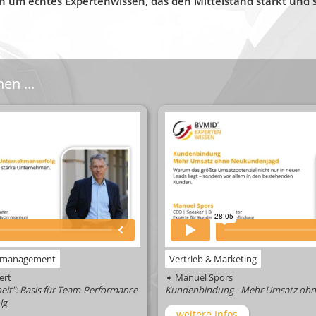
ich um echtes Expertenwissen, das den Mittelstand stärkt und
en ...
gsmanagement
Vertrieb & Marketing
ert
➧ Manuel Spors
eit": Basis für Team-Performance
Kundenbindung - Mehr Umsatz oh
lg
weitere Infos