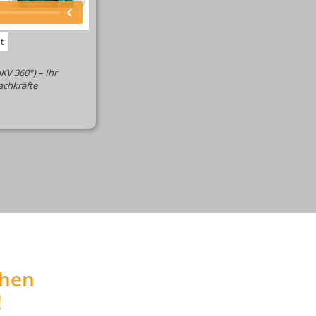
t
KV 360°) – Ihr
achkräfte
chen
!