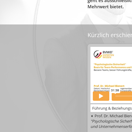
geht es ausschließl
Mehrwert bietet.
Kürzlich erschien
Führung & Beziehun
➧ Prof. Dr. Michael Bien
"Psychologische Sicherh
und Unternehmenserfo