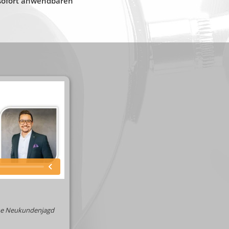
 sofort anwendbaren
ne Neukundenjagd