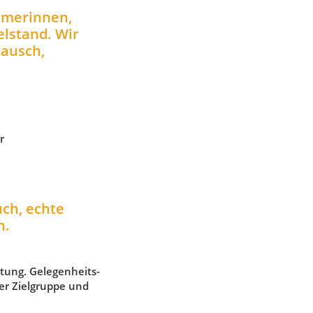
hmerinnen,
lstand. Wir
ausch,
r
ch, echte
n.
rtung. Gelegenheits-
er Zielgruppe und