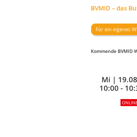
BVMID – das Bu
Für ein eigenes 
Kommende BVMID W
Mi |
19.0
10:00 - 10
ONLIN