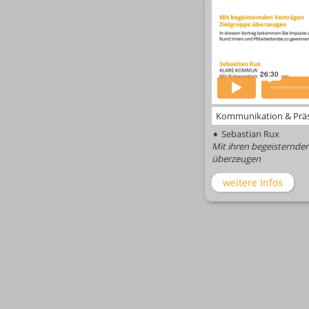
Kommunikation & Präs
➧ Sebastian Rux
Mit ihren begeisternden
überzeugen
weitere Infos